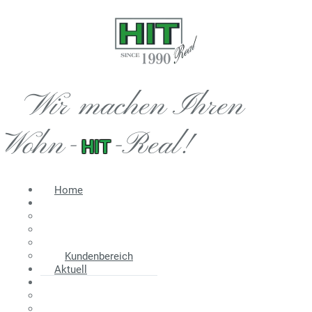
Wir machen Ihren
Wohn-
-Real!
HIT
Home
Immobilien
Angebot
Suche
Wir suchen
Kundenbereich
Aktuell
Information
Energieausweis
Nebenkosten