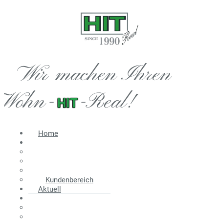
Wir machen Ihren
Wohn-
-Real!
HIT
Home
Immobilien
Angebot
Suche
Wir suchen
Kundenbereich
Aktuell
Information
Energieausweis
Nebenkosten