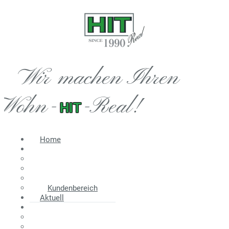
Wir machen Ihren
Wohn-
-Real!
HIT
Home
Immobilien
Angebot
Suche
Wir suchen
Kundenbereich
Aktuell
Information
Energieausweis
Nebenkosten