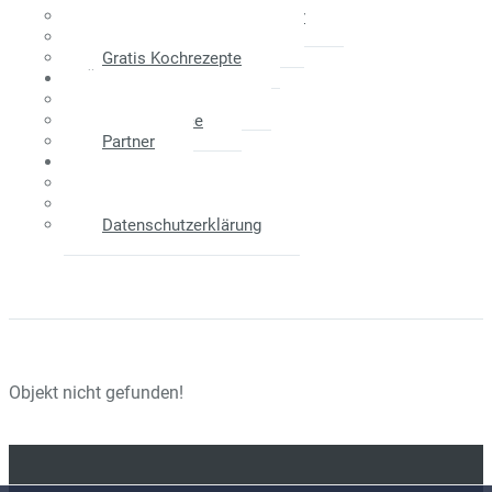
Maklerprovision - Verkäufer
Weitere Informationen
Gratis Kochrezepte
Über Uns
Das Unternehmen
Unser Service
Partner
Kontakt
Anfahrtsplan
Impressum
Datenschutzerklärung
Objekt nicht gefunden!