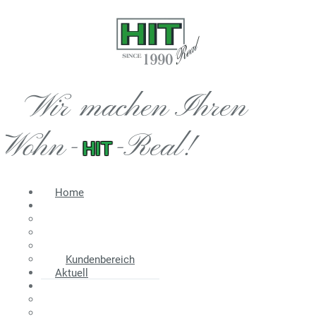
Wir machen Ihren
Wohn-
-Real!
HIT
Home
Immobilien
Angebot
Suche
Wir suchen
Kundenbereich
Aktuell
Information
Energieausweis
Nebenkosten