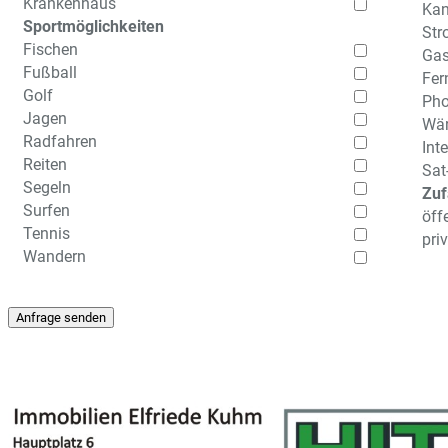
Krankenhaus
Kan
Sportmöglichkeiten
Str
Fischen
Ga
Fußball
Fer
Golf
Pho
Jagen
Wä
Radfahren
Int
Reiten
Sat
Segeln
Zuf
Surfen
öff
Tennis
pri
Wandern