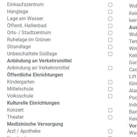
Einkaufszentrum
Woh
Hanglage
Kei
Lage am Wasser
kei
Öffentl. Hallenbad
Aus
Orts- / Stadtzentrum
Wo
Ruhelage im Grünen
Ter
Strandlage
Win
Unbeschattete Südlage
Kell
Anbindung an Verkehrsmittel
Gar
Anbindung an Verkehrsmittel
Car
Öffentliche Einrichtungen
Lift
Kindergarten
Kli
Mittelschule
Ala
Volksschule
Poo
Kulturelle Einrichtungen
Ind
Konzert
Barr
Theater
Kei
Medizinische Versorgung
Vor
Arzt / Apotheke
Was