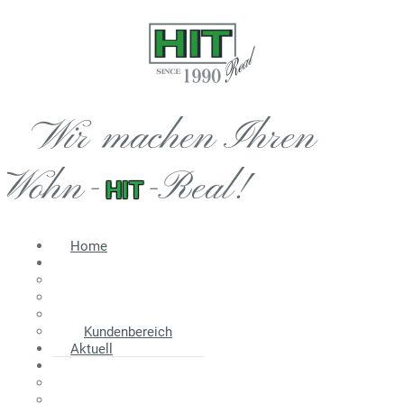
Wir machen Ihren
Wohn-
-Real!
HIT
Home
Immobilien
Angebot
Suche
Wir suchen
Kundenbereich
Aktuell
Information
Energieausweis
Nebenkosten