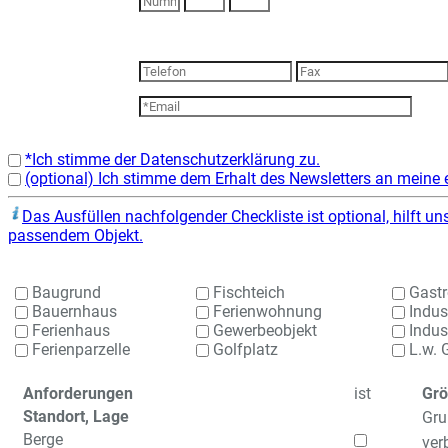
*Ich stimme der Datenschutzerklärung zu.
(optional) Ich stimme dem Erhalt des Newsletters an meine 
Das Ausfüllen nachfolgender Checkliste ist optional, hilft u
passendem Objekt.
Baugrund
Fischteich
Gastr
Bauernhaus
Ferienwohnung
Indus
Ferienhaus
Gewerbeobjekt
Indust
Ferienparzelle
Golfplatz
L.w. 
Anforderungen
ist
Grö
Standort, Lage
Gru
Berge
ver