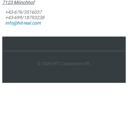
7123 Mönchhof
+43-676/3516037
+43-699/18793238
info@hit-real.com
© 2026 HIT Corporation Kft.