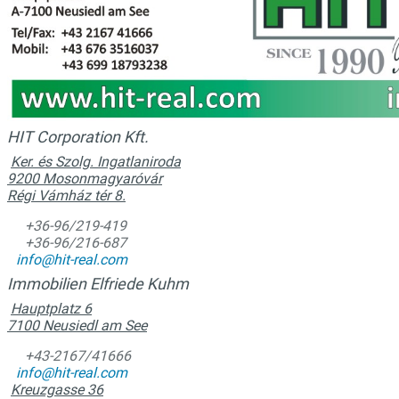
HIT Corporation Kft.
Ker. és Szolg. Ingatlaniroda
9200 Mosonmagyaróvár
Régi Vámház tér 8.
+36-96/219-419
+36-96/216-687
info@hit-real.com
Immobilien Elfriede Kuhm
Hauptplatz 6
7100 Neusiedl am See
+43-2167/41666
info@hit-real.com
Kreuzgasse 36